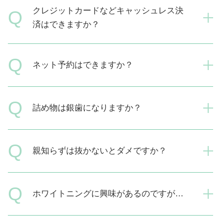
クレジットカードなどキャッシュレス決
Q
済はできますか？
A
現金のみでの支払いとなります。
Q
ネット予約はできますか？
できません。お電話（
06-6533-8148
）にてお願い致しま
A
す。
Q
詰め物は銀歯になりますか？
詰め物・被せ物にはいくつかの種類があり、見た目や機能
A
性、保険適用の有無などに違いがあります。それぞれにつ
いて説明させていただき対応しております。
Q
親知らずは抜かないとダメですか？
必ずしも抜歯しなければいけないというものではありませ
ん。痛みや腫れるなどの症状があり、今後のトラブルの原
A
因となりうる場合は抜歯が望ましいでしょう。歯科用CTも
Q
導入していますのでご相談ください。
ホワイトニングは専用の器械や薬剤を使って歯を削ること
ホワイトニングに興味があるのですが…
なく、白い歯を手に入れられるのが特徴です。当院では患
A
者様ご自身で行っていただく「ホームホワイトニング」を