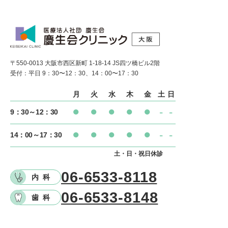
ご案内しています。費用、方法等については詳しく説明い
たしますので、お尋ねください。
〒550-0013 大阪市西区新町 1-18-14 JS四ツ橋ビル2階
受付：平日 9：30〜12：30、14：00〜17：30
月
火
水
木
金
土
日
⚫︎
⚫︎
⚫︎
⚫︎
⚫︎
-
-
9：30～12：30
⚫︎
⚫︎
⚫︎
⚫︎
⚫︎
-
-
14：00～17：30
土・日・祝日休診
06-6533-8118
内科
06-6533-8148
歯科