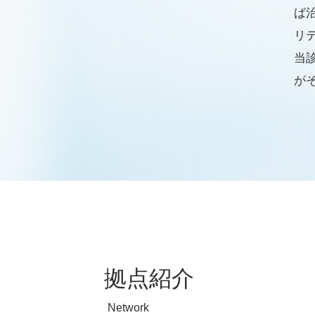
ば
リ
当
が
拠点紹介
Network