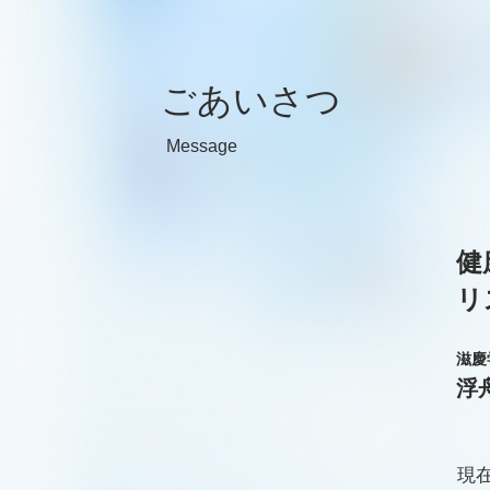
ごあいさつ
Message
健
リ
滋慶
浮
現