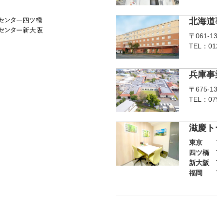
北海道
〒061-1
TEL：012
兵庫事
〒675-1
TEL：079
滋慶ト
東京
TEL
四ツ橋
T
新大阪
T
福岡
TEL