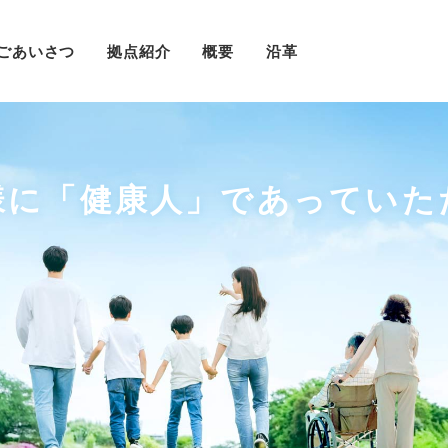
ごあいさつ
拠点紹介
概要
沿革
様に「健康人」で
あっていた